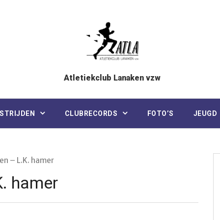
Atletiekclub Lanaken vzw
STRIJDEN
CLUBRECORDS
FOTO’S
JEUGD
en – L.K. hamer
K. hamer