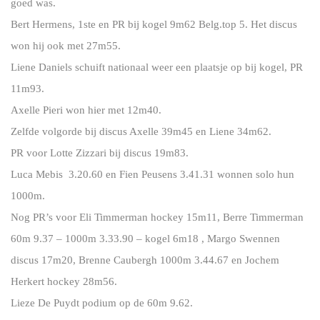
goed was.
Bert Hermens, 1ste en PR bij kogel 9m62 Belg.top 5. Het discus
won hij ook met 27m55.
Liene Daniels schuift nationaal weer een plaatsje op bij kogel, PR
11m93.
Axelle Pieri won hier met 12m40.
Zelfde volgorde bij discus Axelle 39m45 en Liene 34m62.
PR voor Lotte Zizzari bij discus 19m83.
Luca Mebis 3.20.60 en Fien Peusens 3.41.31 wonnen solo hun
1000m.
Nog PR’s voor Eli Timmerman hockey 15m11, Berre Timmerman
60m 9.37 – 1000m 3.33.90 – kogel 6m18 , Margo Swennen
discus 17m20, Brenne Caubergh 1000m 3.44.67 en Jochem
Herkert hockey 28m56.
Lieze De Puydt podium op de 60m 9.62.