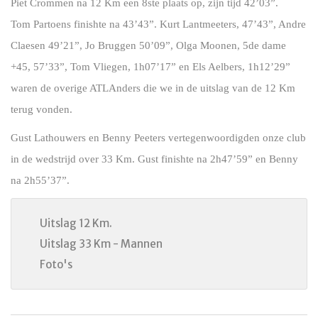
Piet Crommen na 12 Km een 8ste plaats op, zijn tijd 42’03”.
Tom Partoens finishte na 43’43”. Kurt Lantmeeters, 47’43”, Andre
Claesen 49’21”, Jo Bruggen 50’09”, Olga Moonen, 5de dame
+45, 57’33”, Tom Vliegen, 1h07’17” en Els Aelbers, 1h12’29”
waren de overige ATLAnders die we in de uitslag van de 12 Km
terug vonden.
Gust Lathouwers en Benny Peeters vertegenwoordigden onze club
in de wedstrijd over 33 Km. Gust finishte na 2h47’59” en Benny
na 2h55’37”.
Uitslag 12 Km.
Uitslag 33 Km - Mannen
Foto's