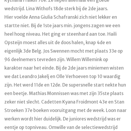
Kythana Fraikin 70e. Ze liepen allemaal een goede
wedstrijd. Lina Withofs 18de sterk bij de 2de jaars.
Hier voelde Anna Giulia Schafranski zich niet lekker en
startte niet. Bij de 1ste jaars min. jongens zagen we een
heel hoog niveau. Het ging er steenhard aan toe. Haili
Opsteijn moest alles uit de doos halen, knap 4de en
eigenlijk 3de Belg. Jos Swennen mocht met plaats 33e op
96 deelnemers tevreden zijn. Willem Willemink op
karakter naar het einde. Bij de 2de jaars miniemen wisten
we dat Leandro Jakelj en Olle Verhoeven top 10 waardig
zijn. Het werd 11de en 12de. De supersnelle start nekte hun
een beetje. Mathias Monnissen was met zijn 35ste plaats
zeker niet slecht. Cadetten Kyana Froidmont 43e en Stan
Stroeken 37e boeken vooruitgang met de week. Loon naar
werken wordt hier duidelijk. De juniores wedstrijd was er
eentje op topniveau. Omwille van de selectiewedstrijd