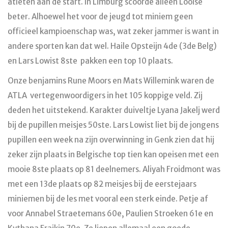
atleten aan de start. In Limburg scoorde alleen Looise
beter. Alhoewel het voor de jeugd tot miniem geen
officieel kampioenschap was, wat zeker jammer is want in
andere sporten kan dat wel. Haile Opsteijn 4de (3de Belg)
en Lars Lowist 8ste pakken een top 10 plaats.
Onze benjamins Rune Moors en Mats Willemink waren de
ATLA vertegenwoordigers in het 105 koppige veld. Zij
deden het uitstekend. Karakter duiveltje Lyana Jakelj werd
bij de pupillen meisjes 50ste. Lars Lowist liet bij de jongens
pupillen een week na zijn overwinning in Genk zien dat hij
zeker zijn plaats in Belgische top tien kan opeisen met een
mooie 8ste plaats op 81 deelnemers. Aliyah Froidmont was
met een 13de plaats op 82 meisjes bij de eerstejaars
miniemen bij de les met vooral een sterk einde. Petje af
voor Annabel Straetemans 60e, Paulien Stroeken 61e en