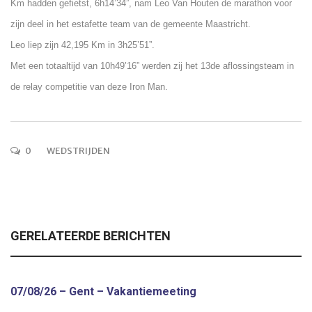
Km hadden gefietst, 6h14’34”, nam Leo Van Houten de marathon voor
zijn deel in het estafette team van de gemeente Maastricht.
Leo liep zijn 42,195 Km in 3h25’51”.
Met een totaaltijd van 10h49’16” werden zij het 13de aflossingsteam in
de relay competitie van deze Iron Man.
0
WEDSTRIJDEN
GERELATEERDE BERICHTEN
07/08/26 – Gent – Vakantiemeeting